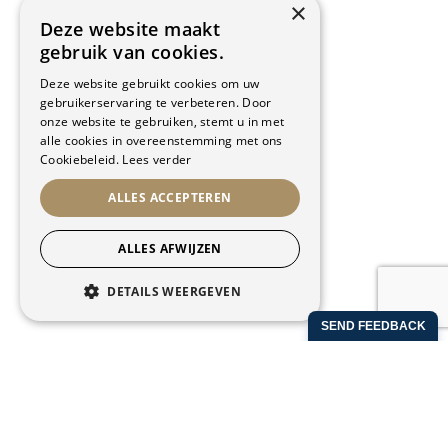
×
Deze website maakt
gebruik van cookies.
CONTACT INFO
Deze website gebruikt cookies om uw
gebruikerservaring te verbeteren. Door
Kapellekensbaan 12
onze website te gebruiken, stemt u in met
9320 Erembodegem
alle cookies in overeenstemming met ons
2de verdiep
Cookiebeleid.
Lees verder
Sportcomplex Schotte
ALLES ACCEPTEREN
T:
053/84.87.26
ALLES AFWIJZEN
E:
info@gymplusschotte.be
DETAILS WEERGEVEN
OPENINGSTIJDEN
STRIKT NOODZAKELIJK
PRESTATIE
Maandag - Woensdag -
Dinsdag - Donderdag
Vrijdag
07:00 - 22:00
TARGETING
09:00 - 21:00
FUNCTIONEEL
Zaterdag
NIET-GECLASSIFICEERD