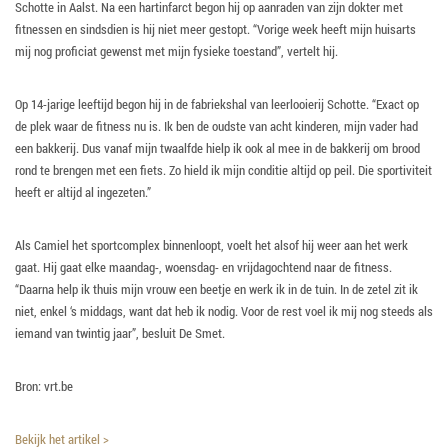
Schotte in Aalst. Na een hartinfarct begon hij op aanraden van zijn dokter met
fitnessen en sindsdien is hij niet meer gestopt. “Vorige week heeft mijn huisarts
mij nog proficiat gewenst met mijn fysieke toestand”, vertelt hij.
Op 14-jarige leeftijd begon hij in de fabriekshal van leerlooierij Schotte. “Exact op
de plek waar de fitness nu is. Ik ben de oudste van acht kinderen, mijn vader had
een bakkerij. Dus vanaf mijn twaalfde hielp ik ook al mee in de bakkerij om brood
rond te brengen met een fiets. Zo hield ik mijn conditie altijd op peil. Die sportiviteit
heeft er altijd al ingezeten.”
Als Camiel het sportcomplex binnenloopt, voelt het alsof hij weer aan het werk
gaat. Hij gaat elke maandag-, woensdag- en vrijdagochtend naar de fitness.
“Daarna help ik thuis mijn vrouw een beetje en werk ik in de tuin. In de zetel zit ik
niet, enkel ‘s middags, want dat heb ik nodig. Voor de rest voel ik mij nog steeds als
iemand van twintig jaar”, besluit De Smet.
Bron: vrt.be
Bekijk het artikel >