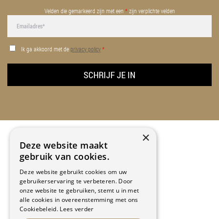
Velden die gemarkeerd zijn met een
*
zijn verplichte velden
Ik ga akkoord met de
privacy policy
*
×
Deze website maakt
gebruik van cookies.
CONTACT INFO
Deze website gebruikt cookies om uw
gebruikerservaring te verbeteren. Door
Kapellekensbaan 12
onze website te gebruiken, stemt u in met
9320 Erembodegem
alle cookies in overeenstemming met ons
2de verdiep
Cookiebeleid.
Lees verder