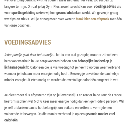
langere termijn. Omdat je bij Gym Plus zowel terecht kan voor
voedingsadvies
als
voor
sportbegeleiding
weten wij hoe
gezond afslanken
werkt. We geven je graag
wat tips en tricks. Wil je er nog meer over weten?
Maak hier een afspraak
met één
van onze coaches.
VOEDINGSADVIES
Ieder pondje gaat door het mondje…
het is een oud gezegde, maar er zit wel een
kern van waarheid in. Je eetgewoontes hebben een
belangrijke invloed op je
lichaamsgewicht
. Calorieën die je via voeding tot je neemt worden weer verbrand
wanneer je lichaam meer energie nodig heeft. Beweeg je onvoldoende dan heb je
minder energie uit eten nodig en worden de overtollige calorieën omgezet in vet.
Je dieet moet dus afgestemd zijn op je levensstijl. Een renner in de Tour de France
heeft misschien wel 5 of 6 keer meer energie nodig dan een gemiddeld persoon. Wil
je zelf afslanken dan is het belangrijk om suikers en vetten te vermijden en
voldoende te bewegen. Op die manier verbrand je op een
gezonde manier veel
calorieën
.