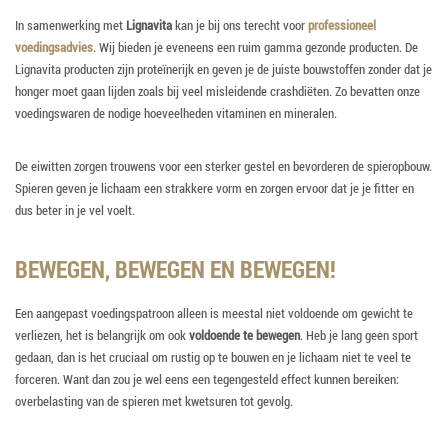
In samenwerking met
Lignavita
kan je bij ons terecht voor
professioneel
voedingsadvies
. Wij bieden je eveneens een ruim gamma gezonde producten. De
Lignavita producten zijn proteïnerijk en geven je de juiste bouwstoffen zonder dat je
honger moet gaan lijden zoals bij veel misleidende crashdiëten. Zo bevatten onze
voedingswaren de nodige hoeveelheden vitaminen en mineralen.
De eiwitten zorgen trouwens voor een sterker gestel en bevorderen de spieropbouw.
Spieren geven je lichaam een strakkere vorm en zorgen ervoor dat je je fitter en
dus beter in je vel voelt.
BEWEGEN, BEWEGEN EN BEWEGEN!
Een aangepast voedingspatroon alleen is meestal niet voldoende om gewicht te
verliezen, het is belangrijk om ook
voldoende te bewegen
. Heb je lang geen sport
gedaan, dan is het cruciaal om rustig op te bouwen en je lichaam niet te veel te
forceren. Want dan zou je wel eens een tegengesteld effect kunnen bereiken:
overbelasting van de spieren met kwetsuren tot gevolg.