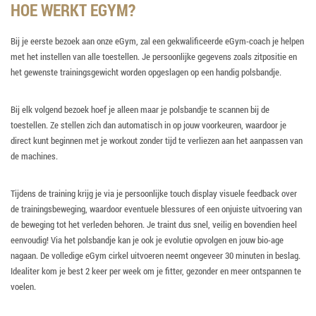
HOE WERKT EGYM?
Bij je eerste bezoek aan onze eGym, zal een gekwalificeerde eGym-coach je helpen
met het instellen van alle toestellen. Je persoonlijke gegevens zoals zitpositie en
het gewenste trainingsgewicht worden opgeslagen op een handig polsbandje.
Bij elk volgend bezoek hoef je alleen maar je polsbandje te scannen bij de
toestellen. Ze stellen zich dan automatisch in op jouw voorkeuren, waardoor je
direct kunt beginnen met je workout zonder tijd te verliezen aan het aanpassen van
de machines.
Tijdens de training krijg je via je persoonlijke touch display visuele feedback over
de trainingsbeweging, waardoor eventuele blessures of een onjuiste uitvoering van
de beweging tot het verleden behoren. Je traint dus snel, veilig en bovendien heel
eenvoudig! Via het polsbandje kan je ook je evolutie opvolgen en jouw bio-age
nagaan. De volledige eGym cirkel uitvoeren neemt ongeveer 30 minuten in beslag.
Idealiter kom je best 2 keer per week om je fitter, gezonder en meer ontspannen te
voelen.