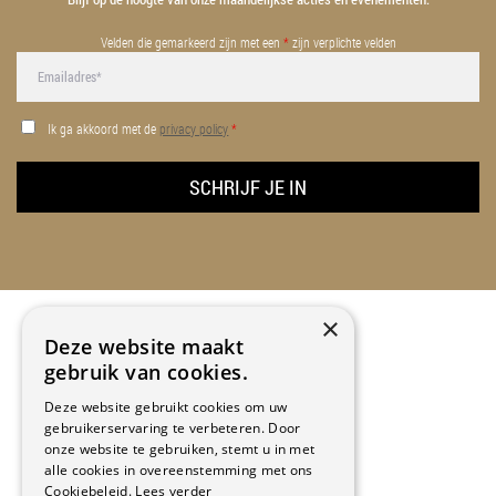
Velden die gemarkeerd zijn met een
*
zijn verplichte velden
Ik ga akkoord met de
privacy policy
*
×
Deze website maakt
gebruik van cookies.
CONTACT INFO
Deze website gebruikt cookies om uw
gebruikerservaring te verbeteren. Door
Kapellekensbaan 12
onze website te gebruiken, stemt u in met
9320 Erembodegem
alle cookies in overeenstemming met ons
2de verdiep
Cookiebeleid.
Lees verder