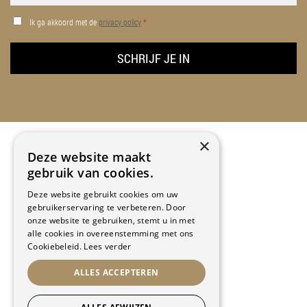
Ik ga akkoord met de
privacy policy
*
×
Deze website maakt
gebruik van cookies.
CONTACT INFO
Deze website gebruikt cookies om uw
gebruikerservaring te verbeteren. Door
Kapellekensbaan 12
onze website te gebruiken, stemt u in met
9320 Erembodegem
alle cookies in overeenstemming met ons
2de verdiep
Cookiebeleid.
Lees verder
Sportcomplex Schotte
ALLES ACCEPTEREN
T:
053/84.87.26