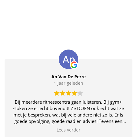
An Van De Perre
1 jaar geleden
Bij meerdere fitnesscentra gaan luisteren. Bij gym+
staken ze er echt bovenuit! Ze DOEN ook echt wat ze
met je bespreken, wat bij vele andere niet zo is. Er is
goede opvolging, goede raad en advies! Tevens een
uitgebreid aanbod wat in je abonnement zit. Zo kan je
Lees verder
vrijblijvend proberen wat best bij je past, kan je eens