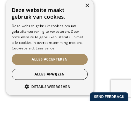
×
Deze website maakt
gebruik van cookies.
CONTACT INFO
Deze website gebruikt cookies om uw
gebruikerservaring te verbeteren. Door
Kapellekensbaan 12
onze website te gebruiken, stemt u in met
9320 Erembodegem
alle cookies in overeenstemming met ons
2de verdiep
Cookiebeleid.
Lees verder
Sportcomplex Schotte
ALLES ACCEPTEREN
T:
053/84.87.26
ALLES AFWIJZEN
E:
info@gymplusschotte.be
DETAILS WEERGEVEN
OPENINGSTIJDEN
STRIKT NOODZAKELIJK
PRESTATIE
Maandag - Woensdag -
Dinsdag - Donderdag
Vrijdag
07:00 - 22:00
TARGETING
09:00 - 21:00
FUNCTIONEEL
Zaterdag